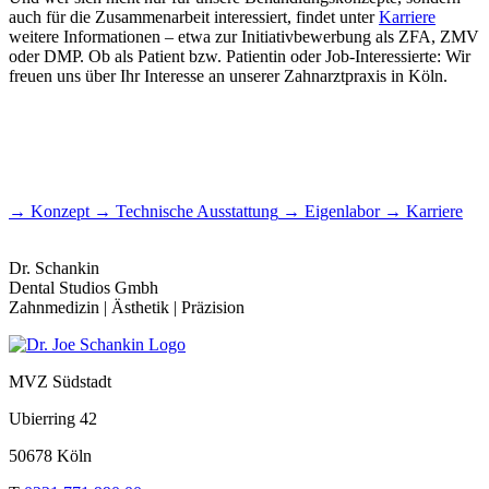
auch für die Zusam­men­ar­beit inter­es­siert, findet unter
Karriere
weitere Infor­ma­tionen – etwa zur Initia­tiv­be­wer­bung als ZFA, ZMV
oder DMP. Ob als Patient bzw. Pati­entin oder Job-Inter­es­sierte: Wir
freuen uns über Ihr Inter­esse an unserer Zahn­arzt­praxis in Köln.
→
Konzept
→
Technische Ausstattung
→
Eigen­labor
→
Karriere
Dr. Schankin
Dental Studios Gmbh
Zahn­medizin | Ästhetik | Präzi­sion
MVZ Südstadt
Ubier­ring 42
50678 Köln