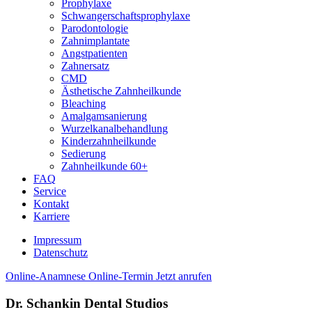
Prophy­laxe
Schwanger­schafts­prophylaxe
Paro­donto­logie
Zahn­implantate
Angst­patienten
Zahn­ersatz
CMD
Ästhetische Zahn­heilkunde
Bleaching
Amalgam­sanierung
Wurzel­kanal­behandlung
Kinder­zahn­heilkunde
Sedierung
Zahn­heilkunde 60+
FAQ
Service
Kontakt
Karriere
Impressum
Daten­schutz
Online-Anamnese
Online-Termin
Jetzt anrufen
Dr. Schankin Dental Studios