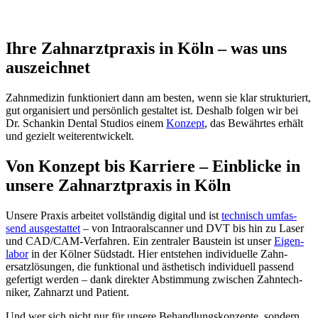
Ihre Zahn­arzt­praxis in Köln – was uns
auszeichnet
Zahn­medizin funk­tio­niert dann am besten, wenn sie klar struk­tu­riert,
gut orga­ni­siert und persön­lich gestaltet ist. Deshalb folgen wir bei
Dr. Schankin Dental Studios einem
Konzept
, das Bewährtes erhält
und gezielt weiter­ent­wi­ckelt.
Von Konzept bis Karriere – Einblicke in
unsere Zahn­arzt­praxis in Köln
Unsere Praxis arbeitet voll­ständig digital und ist
tech­nisch umfas­
send ausge­stattet
– von Intra­o­ral­scanner und DVT bis hin zu Laser
und CAD/CAM-Verfahren. Ein zentraler Baustein ist unser
Eigen­
labor
in der Kölner Südstadt. Hier entstehen indi­vi­du­elle Zahn­
ersatz­lö­sungen, die funk­tional und ästhe­tisch indi­vi­duell passend
gefer­tigt werden – dank direkter Abstim­mung zwischen Zahn­tech­
niker, Zahn­arzt und Patient.
Und wer sich nicht nur für unsere Behand­lungs­kon­zepte, sondern