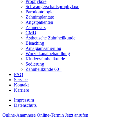
Prophy­laxe
Schwanger­schafts­prophylaxe
Paro­donto­logie
Zahn­implantate
Angst­patienten
Zahn­ersatz
CMD
Ästhetische Zahn­heilkunde
Bleaching
Amalgam­sanierung
Wurzel­kanal­behandlung
Kinder­zahn­heilkunde
Sedierung
Zahn­heilkunde 60+
FAQ
Service
Kontakt
Karriere
Impressum
Daten­schutz
Online-Anamnese
Online-Termin
Jetzt anrufen