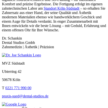
Komfort und präzise Ergeb­nisse. Die Ferti­gung erfolgt im eigenen
zahn­tech­ni­schen Labor am
Standort Köln-Südstadt
– so erhalten Sie
Zahn­ersatz aus einer Hand, der seine Qualität und Ästhetik
modernen Mate­ria­lien ebenso wie hand­werk­li­chem Geschick und
einem Auge für Details verdankt. In enger Zusam­men­ar­beit mit
Ihnen entwi­ckeln wir die beste Lösung – mit Geduld, Erfah­rung und
einem offenen Ohr für Ihre Wünsche.
Dr. Schankin
Dental Studios Gmbh
Zahn­medizin | Ästhetik | Präzi­sion
MVZ Südstadt
Ubier­ring 42
50678 Köln
T
0221 771 990 00
praxis-sued​@dental-studios.de