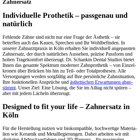
Zahn­ersatz
Indi­vi­du­elle Prothetik – pass­genau und
natür­lich
Fehlende Zähne sind nicht nur eine Frage der Ästhetik – sie
betreffen auch das Kauen, Spre­chen und Ihr Wohl­be­finden. In
unserer Zahn­arzt­praxis in Köln erhalten Sie indi­vi­duell ange­passten
Zahn­ersatz, der durch natür­li­ches Aussehen, präzise Pass­form und
hohen Trage­kom­fort über­zeugt. Dr. Schankin Dental Studios bietet
Ihnen das gesamte Spek­trum moderner Zahn­pro­thetik – von Einzel­
kronen über Brücken bis hin zu Teil- oder Total­pro­thesen. Alle
Versor­gungen werden sorg­fältig auf Ihre persön­liche Zahn­si­tua­tion,
Ihre funk­tio­nellen Ansprüche und
ästhe­ti­schen Erwar­tungen abge­
stimmt
. Unser Ziel: Eine Lösung, die Sie im Alltag nicht spüren –
aber mit jedem Lächeln über­zeugt.
Desi­gned to fit your life – Zahn­ersatz in
Köln
Für die Herstel­lung nutzen wir biokom­pa­tible, hoch­wer­tige Mate­ria­
lien wie Keramik und Metall­le­gie­rungen. Dabei arbeiten wir mit
digi­talen Abdruck­ver­fahren und 3D-Planung – für maxi­malen