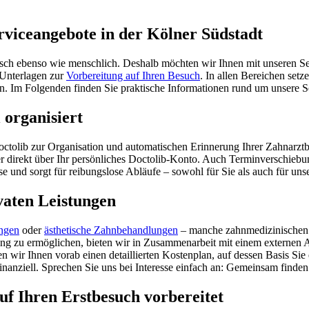
rvice­angebote in der Kölner Südstadt
­risch ebenso wie mensch­lich. Deshalb möchten wir Ihnen mit unseren Serv
 Unter­lagen zur
Vorbe­rei­tung auf Ihren Besuch
. In allen Berei­chen setz
. Im Folgenden finden Sie prak­ti­sche Infor­ma­tionen rund um unsere S
orga­ni­siert
b zur Orga­ni­sa­tion und auto­ma­ti­schen Erin­ne­rung Ihrer Zahn­arzt­b
der direkt über Ihr persön­li­ches Doctolib-Konto. Auch Termin­ver­schie
sse und sorgt für reibungs­lose Abläufe – sowohl für Sie als auch für unse
ivaten Leistungen
ungen
oder
ästhetische Zahn­be­hand­lungen
– manche zahn­medizinischen Le
ung zu ermög­li­chen, bieten wir in Zusam­men­ar­beit mit einem externen
en wir Ihnen vorab einen detail­lierten Kosten­plan, auf dessen Basis S
inan­ziell. Spre­chen Sie uns bei Inter­esse einfach an: Gemeinsam finde
 Ihren Erst­besuch vorbe­reitet