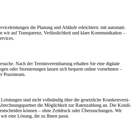
ice­leis­tungen die Planung und Abläufe erleich­tern: mit auto­ma­ti­
en wir auf Trans­pa­renz, Verläss­lich­keit und klare Kommu­ni­ka­tion –
ervices.
e­suche. Nach der Termin­vereinbarung erhalten Sie eine digi­tale
­bungen oder Stor­nie­rungen lassen sich bequem online vornehmen –
r Praxis­team.
istungen sind nicht voll­ständig über die gesetz­liche Kran­ken­ver­si­
 Abrech­nungs­partner die Möglich­keit zur Raten­zahlung an. Die Kondi­
ie entscheiden können – ohne Zeit­druck oder Über­ra­schungen. Wir
n wir eine Lösung, die zu Ihnen passt.