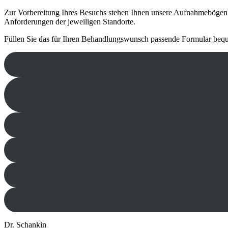
Zur Vorbe­rei­tung Ihres Besuchs stehen Ihnen unsere Aufnahme­bögen z
Anfor­de­rungen der jewei­ligen Stand­orte.
Füllen Sie das für Ihren Behand­lungs­wunsch passende Formular beque
Dr. Schankin