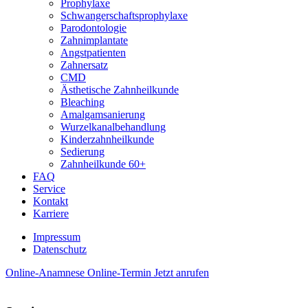
Prophy­laxe
Schwanger­schafts­prophylaxe
Paro­donto­logie
Zahn­implantate
Angst­patienten
Zahn­ersatz
CMD
Ästhetische Zahn­heilkunde
Bleaching
Amalgam­sanierung
Wurzel­kanal­behandlung
Kinder­zahn­heilkunde
Sedierung
Zahn­heilkunde 60+
FAQ
Service
Kontakt
Karriere
Impressum
Daten­schutz
Online-Anamnese
Online-Termin
Jetzt anrufen