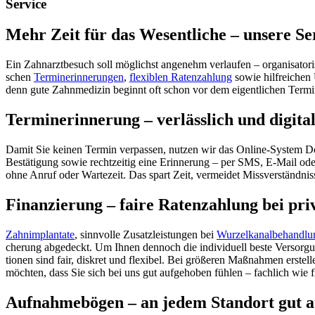
Service
Mehr Zeit für das Wesentliche – unsere Se
Ein Zahn­arzt­be­such soll möglichst ange­nehm verlaufen – orga­ni­sa­to
schen
Termin­er­in­ne­rungen
,
flexi­blen Raten­zahlung
sowie hilf­rei­chen
denn gute Zahn­medizin beginnt oft schon vor dem eigent­li­chen Termin
Termin­erinnerung – verläss­lich und digital 
Damit Sie keinen Termin verpassen, nutzen wir das Online-System Doctoli
Bestä­ti­gung sowie recht­zeitig eine Erin­ne­rung – per SMS, E‑Mail o
ohne Anruf oder Warte­zeit. Das spart Zeit, vermeidet Miss­ver­ständ­ni
Finan­zie­rung – faire Raten­zahlung bei pr
Zahn­implantate
, sinn­volle Zusatz­leis­tungen bei
Wurzel­ka­nal­be­hand­l
che­rung abge­deckt. Um Ihnen dennoch die indi­vi­duell beste Versor­g
tionen sind fair, diskret und flexibel. Bei größeren Maßnahmen erstell
möchten, dass Sie sich bei uns gut aufge­hoben fühlen – fach­lich wie f
Aufnahme­bögen – an jedem Standort gut auf