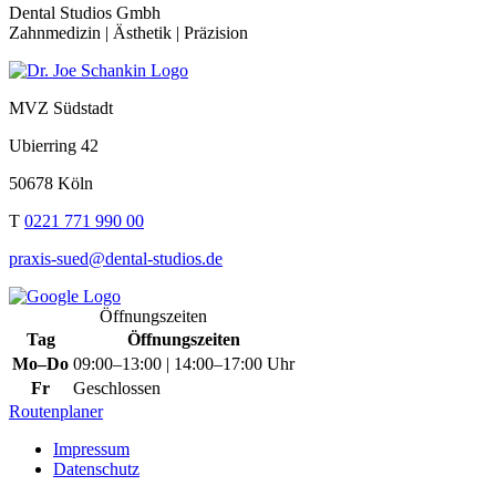
Dental Studios Gmbh
Zahn­medizin | Ästhetik | Präzi­sion
MVZ Südstadt
Ubier­ring 42
50678 Köln
T
0221 771 990 00
praxis-sued​@dental-studios.de
Öffnungszeiten
Tag
Öffnungszeiten
Mo–Do
09:00–13:00 | 14:00–17:00 Uhr
Fr
Geschlossen
Routenplaner
Impressum
Daten­schutz