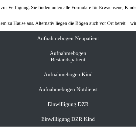
ur Verfü­gung. Sie finden unten alle Formu­lare für Erwach­sene, Kinder
m zu Hause aus. Alter­nativ liegen die Bögen auch vor Ort bereit – wi
Aufnah­me­bogen Neupa­tient
Aufnah­me­bogen
Bestandspatient
Aufnah­me­bogen Kind
Aufnah­me­bogen Notdienst
Einwil­li­gung DZR
Einwil­li­gung DZR Kind